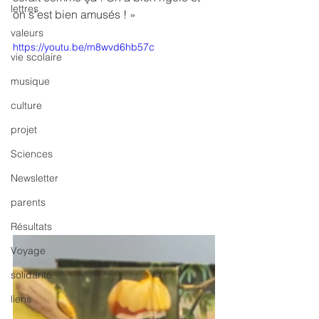
lettres
on s’est bien amusés ! »
valeurs
https://youtu.be/m8wvd6hb57c
vie scolaire
musique
culture
projet
Sciences
Newsletter
parents
Résultats
Voyage
solidarité
liens