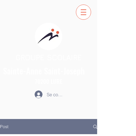
GROUPE SCOLAIRE
Sainte-Anne
Saint-Joseph
70200
LURE
Se connecter
Post