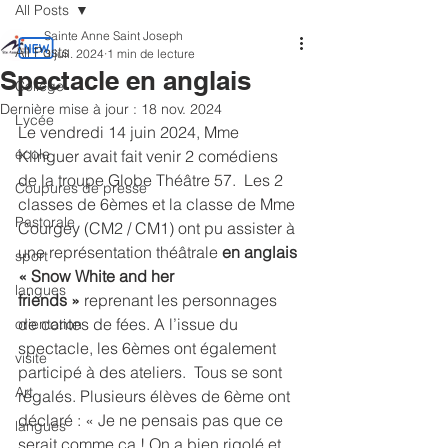
All Posts
Sainte Anne Saint Joseph
All Posts
3 juil. 2024
1 min de lecture
Spectacle en anglais
Collège
Dernière mise à jour :
18 nov. 2024
Lycée
Le vendredi 14 juin 2024, Mme 
école
Klinguer avait fait venir 2 comédiens 
de la troupe Globe Théâtre 57.  Les 2 
Coupures de presse
classes de 6èmes et la classe de Mme 
Pastorale
Courgey (CM2 / CM1) ont pu assister à 
une représentation théâtrale 
en anglais 
sport
« Snow White and her 
langues
friends »
 reprenant les personnages 
de contes de fées. A l’issue du 
orientation
spectacle, les 6èmes ont également 
visite
participé à des ateliers.  Tous se sont 
Art
régalés. Plusieurs élèves de 6ème ont 
déclaré : « Je ne pensais pas que ce 
langues
serait comme ça ! On a bien rigolé et 