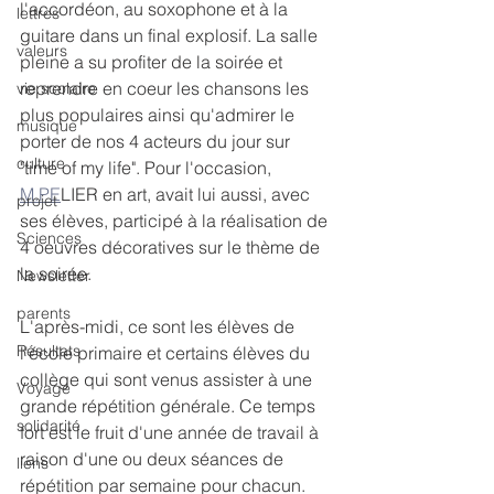
l'accordéon, au soxophone et à la 
lettres
guitare dans un final explosif. La salle 
valeurs
pleine a su profiter de la soirée et 
reprendre en coeur les chansons les 
vie scolaire
plus populaires ainsi qu'admirer le 
musique
porter de nos 4 acteurs du jour sur 
culture
"time of my life". Pour l'occasion, 
M.PE
LIER en art, avait lui aussi, avec 
projet
ses élèves, participé à la réalisation de 
Sciences
4 oeuvres décoratives sur le thème de 
la soirée.
Newsletter
parents
L'après-midi, ce sont les élèves de 
Résultats
l'école primaire et certains élèves du 
collège qui sont venus assister à une 
Voyage
grande répétition générale. Ce temps 
solidarité
fort est le fruit d'une année de travail à 
raison d'une ou deux séances de 
liens
répétition par semaine pour chacun. 