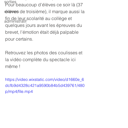
sorties
Pour beaucoup d'élèves ce soir là (37 
élèves de troisième), il marque aussi la 
examen
fin de leur scolarité au collège et 
administratif
quelques jours avant les épreuves du 
brevet, l'émotion était déjà palpable 
pour certains.
Retrouvez les photos des coulisses et 
la vidéo complète du spectacle ici 
même !
https://video.wixstatic.com/video/d1660e_6
dcfb9d4328c421a9590b84b5d439761/480
p/mp4/file.mp4