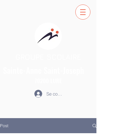
GROUPE SCOLAIRE
Sainte-Anne
Saint-Joseph
70200
LURE
Se connecter
Post