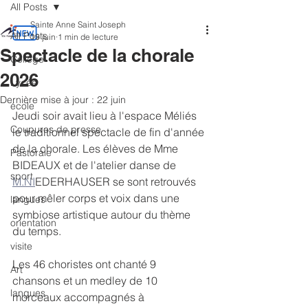
All Posts
Sainte Anne Saint Joseph
All Posts
19 juin
1 min de lecture
Spectacle de la chorale
Collège
2026
Lycée
Dernière mise à jour :
22 juin
école
Jeudi soir avait lieu à l'espace Méliés 
Coupures de presse
le traditionnel spectacle de fin d'année 
de la chorale. Les élèves de Mme 
Pastorale
BIDEAUX et de l'atelier danse de 
sport
M.NI
EDERHAUSER se sont retrouvés 
pour mêler corps et voix dans une 
langues
symbiose artistique autour du thème 
orientation
du temps. 
visite
Les 46 choristes ont chanté 9 
Art
chansons et un medley de 10 
langues
morceaux accompagnés à 