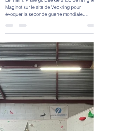
Sainte Anne Saint Joseph
12 juin 2025
1 min de lecture
Séjour Sport et Culture
: jour 3
Le matin: Visite guidée de 2h30 de la ligne
Maginot sur le site de Veckring pour
évoquer la seconde guerre mondiale.
L’après-midi: 2h de...