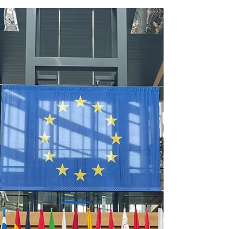
Sainte Anne Saint Joseph
12 juin 2025
1 min de lecture
Séjour Sport et Culture
: jour 2
Programme du deuxième jour : 8h15-9h15 :
1h de révision en Maths ou en Géographie,
objectif DNB ! 10h30-12h15 : Une course
d'orientation...