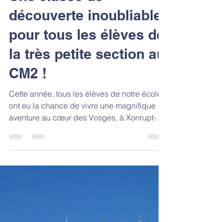
Sainte Anne Saint Joseph
12 nov. 2025
1 min de lecture
Une classe de
découverte inoubliable
pour tous les élèves de
la très petite section au
CM2 !
Cette année, tous les élèves de notre école
ont eu la chance de vivre une magnifique
aventure au cœur des Vosges, à Xonrupt-
Longemer . Du plus petit au plus grand,
chacun a pu goûter aux joies d’un séjour en
pleine nature, dans un cadre aussi
dépaysant qu’enrichissant. Le programme,