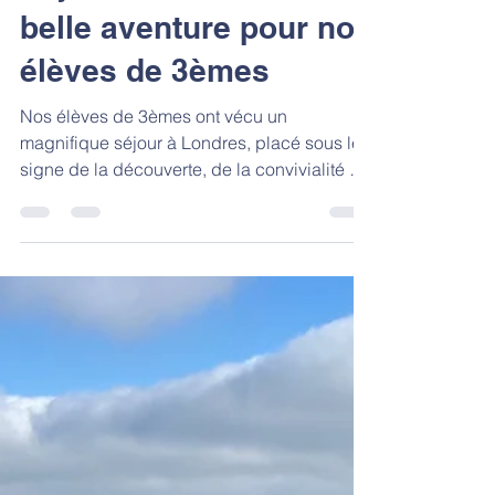
Séjour à Londres : une
belle aventure pour nos
élèves de 3èmes
Nos élèves de 3èmes ont vécu un
magnifique séjour à Londres, placé sous le
signe de la découverte, de la convivialité et
de la bonne humeur. Malgré une arrivée
légèrement retardée par des contrôles aux
frontières plus longs que prévu, le voyage a
très bien commencé avec une initiation au
cricket dans le superbe parc de Greenwich,
une activité originale particulièrement
appréciée des élèves. Au fil des journées, le
groupe a découvert les incontournables de
la capitale anglaise