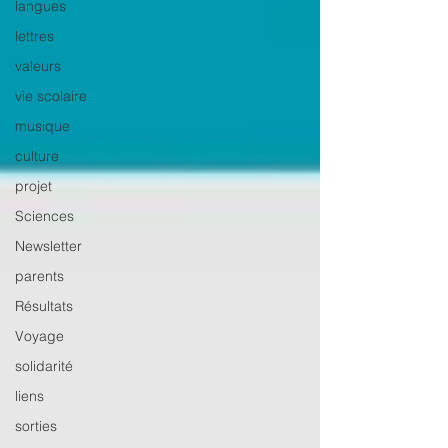
langues
lettres
valeurs
vie scolaire
musique
culture
projet
Sciences
Newsletter
parents
Résultats
Voyage
solidarité
liens
sorties