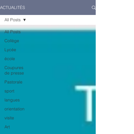
ACTUALITÉS
All Posts
All Posts
Collège
Lycée
école
Coupures
de presse
Pastorale
sport
langues
orientation
visite
Art