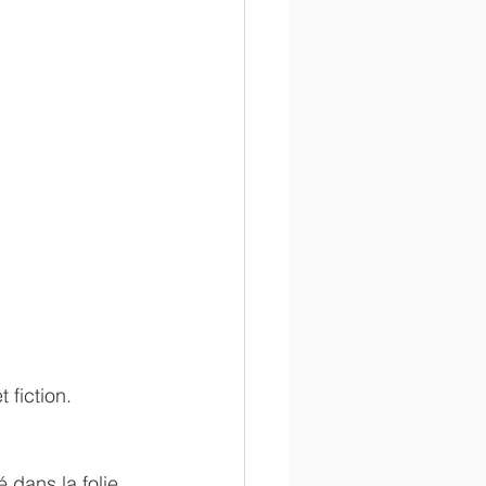
 fiction. 
 dans la folie 