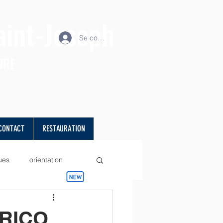
aint-Joseph
Se connecter
URE
CONTACT
RESTAURATION
ues
orientation
projet
Sciences
 RICO