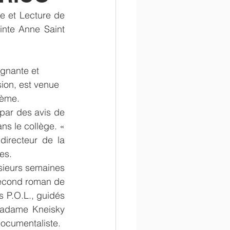
re et Lecture de 
en
administratif
nte Anne Saint 
gnante et 
sion, est venue 
3ème. 
 par des avis de 
ns le collège. « 
directeur de la 
es.
sieurs semaines 
second roman de 
 P.O.L., guidés 
madame Kneisky 
ocumentaliste.