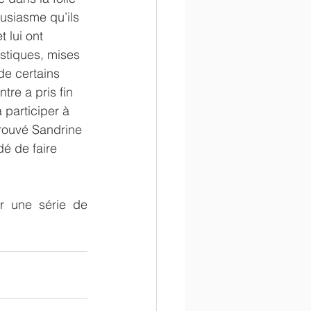
usiasme qu’ils 
 lui ont 
istiques, mises 
de certains 
tre a pris fin 
 participer à 
rouvé Sandrine 
é de faire 
 une série de 