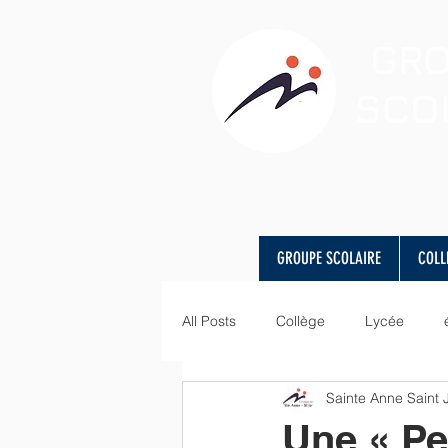
GR
SCO
GROUPE SCOLAIRE
COLL
All Posts
Collège
Lycée
Sainte Anne Saint
visite
Art
langues
Une « Pe