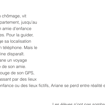
u chômage, vit 
partement, jusqu’au 
n amie d’enfance 
les. Pour la guider, 
e sa localisation 
 téléphone. Mais le 
ine disparaît. 
ane un voyage 
e de son amie. 
 rouge de son GPS, 
ssant par des lieux 
enfance ou des lieux fictifs, Ariane se perd entre réalité et
Les élèves n’ont pas sombré