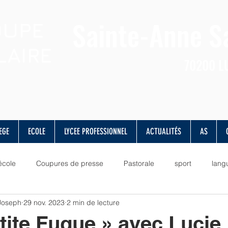
Sainte-Anne
S
OUPE
LAIRE
70200
L
EGE
ECOLE
LYCEE PROFESSIONNEL
ACTUALITÉS
AS
école
Coupures de presse
Pastorale
sport
lang
 Joseph
29 nov. 2023
2 min de lecture
lettres
valeurs
vie scolaire
musique
culture
tite Fugue » avec Lucie