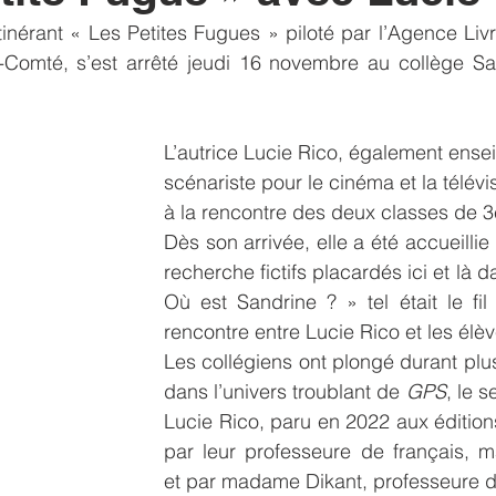
e itinérant « Les Petites Fugues » piloté par l’Agence Liv
ltats
Voyage
solidarité
liens
sorties
exam
omté, s’est arrêté jeudi 16 novembre au collège Sai
L’autrice Lucie Rico, également ensei
scénariste pour le cinéma et la télévi
à la rencontre des deux classes de 
Dès son arrivée, elle a été accueillie
recherche fictifs placardés ici et là da
Où est Sandrine ? » tel était le fil 
rencontre entre Lucie Rico et les élèv
Les collégiens ont plongé durant plu
dans l’univers troublant de 
GPS
, le 
Lucie Rico, paru en 2022 aux éditions
par leur professeure de français, 
et par madame Dikant, professeure d