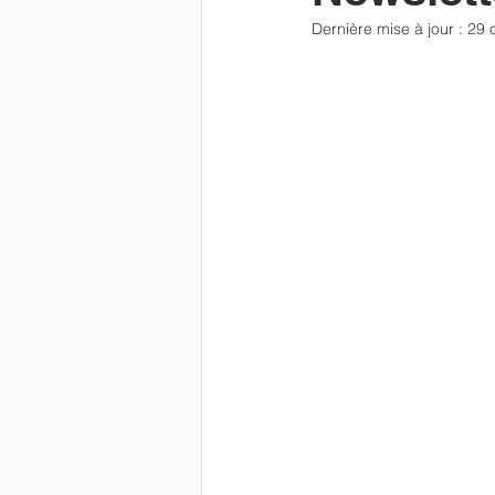
Dernière mise à jour :
29 
Newsletter
parents
Résu