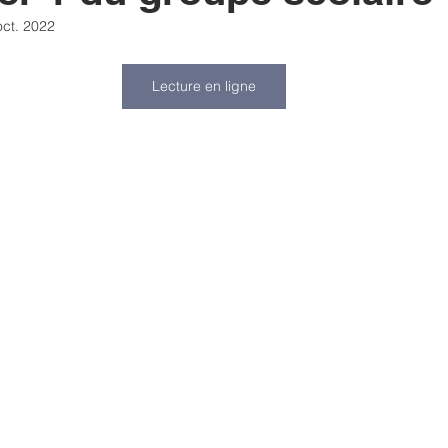
oct. 2022
ltats
Voyage
solidarité
liens
sorties
exam
Lecture en ligne