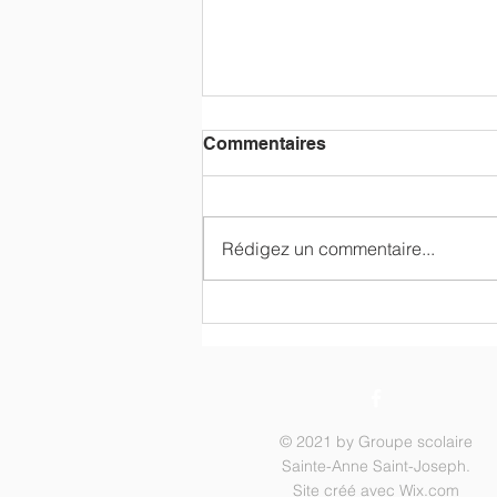
Commentaires
Rédigez un commentaire...
Une belle mobilisation au
profit de la SPA Boule de
Poils
© 2021 by Groupe scolaire
Sainte-Anne Saint-Joseph.
Site créé avec
Wix.com