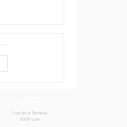
ur sur la coloration
édie américaine"
Adresse
1 rue de la Tannerie,
70200 Lure