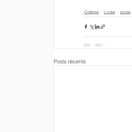
Collège
Lycée
école
Posts récents