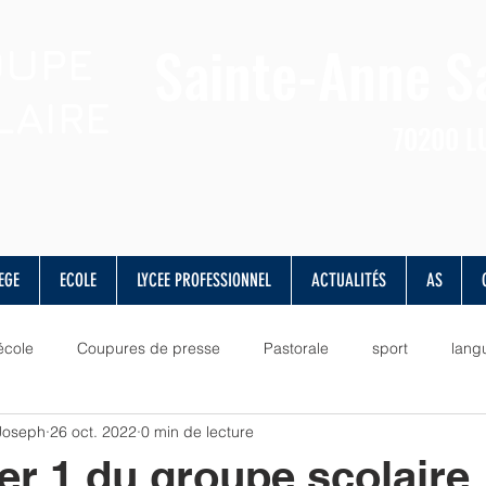
Sainte-Anne
S
OUPE
LAIRE
70200
L
EGE
ECOLE
LYCEE PROFESSIONNEL
ACTUALITÉS
AS
école
Coupures de presse
Pastorale
sport
lang
 Joseph
26 oct. 2022
0 min de lecture
lettres
valeurs
vie scolaire
musique
culture
er 1 du groupe scolaire