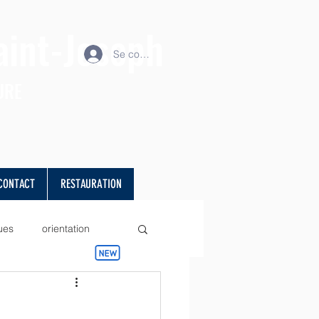
aint-Joseph
Se connecter
URE
CONTACT
RESTAURATION
ues
orientation
projet
Sciences