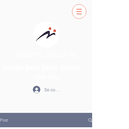
GROUPE SCOLAIRE
Sainte-Anne
Saint-Joseph
70200
LURE
Se connecter
Post