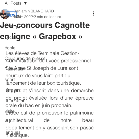
All Posts
Benjamin BLANCHARD
All Posts
6 févr. 2022
2 min de lecture
Jeu-concours Cagnotte
Collège
en ligne « Grapebox »
Lycée
école
Les élèves de Terminale Gestion-
Coupures de presse
Administration du Lycée professionnel 
Ste Anne St Joseph de Lure sont 
Pastorale
heureux de vous faire part du 
sport
lancement de leur box touristique.
langues
Ce projet s’inscrit dans une démarche 
de projet évaluée lors d’une épreuve 
orientation
orale du bac en juin prochain.
visite
L’idée est de promouvoir le patrimoine 
architectural de notre beau 
Art
département en y associant son passé 
langues
historique. 