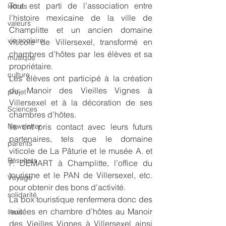
Tout est parti de l’association entre 
lettres
l’histoire mexicaine de la ville de 
valeurs
Champlitte et un ancien domaine 
vie scolaire
viticole de Villersexel, transformé en 
chambres d’hôtes par les élèves et sa 
musique
propriétaire.
culture
Les élèves ont participé à la création 
du Manoir des Vieilles Vignes à 
projet
Villersexel et à la décoration de ses 
Sciences
chambres d’hôtes. 
Newsletter
Ils ont pris contact avec leurs futurs 
partenaires, tels que le domaine 
parents
viticole de La Pâturie et le musée A. et 
Résultats
F. DEMART à Champlitte, l’office du 
tourisme et le PAN de Villersexel, etc. 
Voyage
pour obtenir des bons d’activité.
solidarité
La box touristique renfermera donc des 
nuitées en chambre d’hôtes au Manoir 
liens
des Vieilles Vignes à Villersexel ainsi 