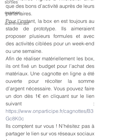
sorties
que des bons d’activité auprès de leurs 
examen
partenaires.
Pour l’instant, la box en est toujours au 
administratif
stade de prototype. Ils aimeraient 
proposer plusieurs formules et avec 
des activités ciblées pour un week-end 
ou une semaine. 
Afin de réaliser matériellement les box, 
ils ont fixé un budget pour l’achat des 
matériaux. Une cagnotte en ligne a été 
ouverte pour récolter la somme 
d’argent nécessaire. Vous pouvez faire 
un don dès 1€ en cliquant sur le lien 
suivant : 
https://www.onparticipe.fr/cagnottes/B3
Gc8K0c
Ils comptent sur vous ! N’hésitez pas à 
partager le lien sur vos réseaux sociaux 