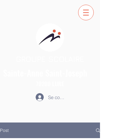
GROUPE SCOLAIRE
Sainte-Anne
Saint-Joseph
70200
LURE
Se connecter
Post