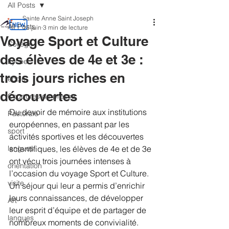
All Posts
Sainte Anne Saint Joseph
All Posts
15 juin
3 min de lecture
Voyage Sport et Culture
Collège
des élèves de 4e et 3e :
Lycée
trois jours riches en
école
découvertes
Coupures de presse
Du devoir de mémoire aux institutions 
Pastorale
européennes, en passant par les 
sport
activités sportives et les découvertes 
langues
scientifiques, les élèves de 4e et de 3e 
ont vécu trois journées intenses à 
orientation
l’occasion du voyage Sport et Culture. 
visite
Un séjour qui leur a permis d’enrichir 
leurs connaissances, de développer 
Art
leur esprit d’équipe et de partager de 
langues
nombreux moments de convivialité.