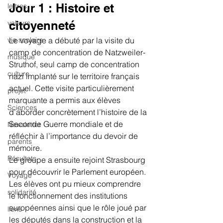
Jour 1 : Histoire et 
lettres
valeurs
citoyenneté
vie scolaire
Le voyage a débuté par la visite du 
camp de concentration de Natzweiler-
musique
Struthof, seul camp de concentration 
culture
nazi implanté sur le territoire français 
actuel. Cette visite particulièrement 
projet
marquante a permis aux élèves 
Sciences
d’aborder concrètement l’histoire de la 
Seconde Guerre mondiale et de 
Newsletter
réfléchir à l’importance du devoir de 
parents
mémoire.
Résultats
Le groupe a ensuite rejoint Strasbourg 
pour découvrir le Parlement européen. 
Voyage
Les élèves ont pu mieux comprendre 
solidarité
le fonctionnement des institutions 
européennes ainsi que le rôle joué par 
liens
les députés dans la construction et la 