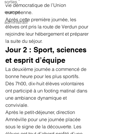
sorties
vie démocratique de l’Union 
examen
européenne.
Après cette première journée, les 
administratif
élèves ont pris la route de Verdun pour 
rejoindre leur hébergement et préparer 
la suite du séjour.
Jour 2 : Sport, sciences 
et esprit d’équipe
La deuxième journée a commencé de 
bonne heure pour les plus sportifs. 
Dès 7h00, dix-huit élèves volontaires 
ont participé à un footing matinal dans 
une ambiance dynamique et 
conviviale.
Après le petit-déjeuner, direction 
Amnéville pour une journée placée 
sous le signe de la découverte. Les 
élèves ont tout d’abord profité d’une 