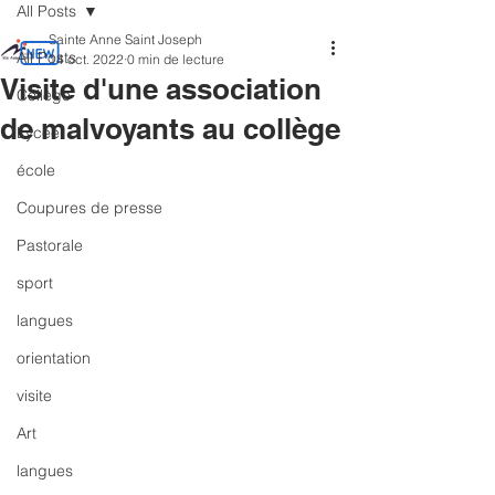
All Posts
Sainte Anne Saint Joseph
All Posts
14 oct. 2022
0 min de lecture
Visite d'une association
Collège
de malvoyants au collège
Lycée
école
Coupures de presse
Pastorale
sport
langues
orientation
visite
Art
langues