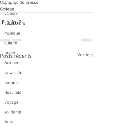
Coupures de presse
lettres
Collège
valeurs
vie scolaire
musique
culture
projet
Voir tout
Posts récents
Sciences
Newsletter
parents
Résultats
Voyage
solidarité
liens