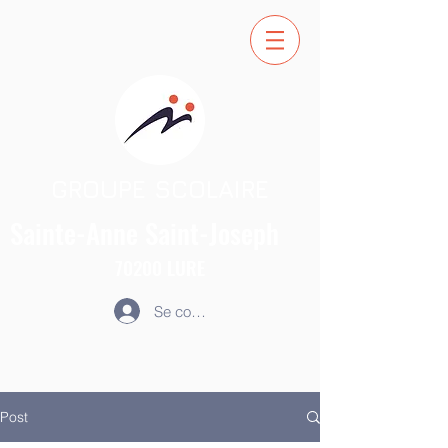
GROUPE SCOLAIRE
Sainte-Anne
Saint-Joseph
70200
LURE
Se connecter
Post