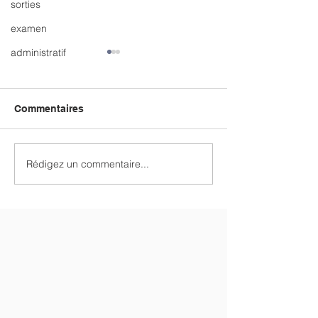
sorties
examen
administratif
Commentaires
Rédigez un commentaire...
CLAP DE FIN SUR LE
Spectacle de la
CHALLENGE
2026
INTERCLASSES 2026 !