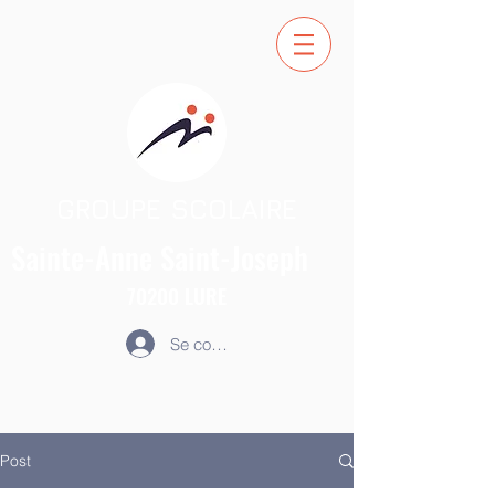
GROUPE SCOLAIRE
Sainte-Anne
Saint-Joseph
70200
LURE
Se connecter
Post