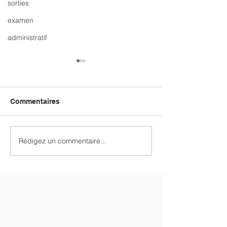
sorties
examen
administratif
Commentaires
Rédigez un commentaire...
Remise des diplômes de
Formation laïci
judo
tous les person