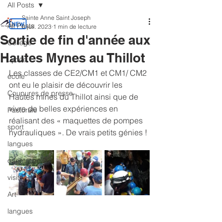
All Posts
Sainte Anne Saint Joseph
All Posts
6 juil. 2023
1 min de lecture
Sortie de fin d'année aux
Collège
Hautes Mynes au Thillot
Lycée
Les classes de CE2/CM1 et CM1/ CM2 
école
ont eu le plaisir de découvrir les 
Coupures de presse
Hautes mines du Thillot ainsi que de 
vivre de belles expériences en 
Pastorale
réalisant des « maquettes de pompes 
sport
hydrauliques ». De vrais petits génies !
langues
orientation
visite
Art
langues