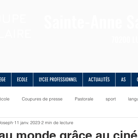
Sainte-Anne
S
OUPE
LAIRE
70200
L
EGE
ECOLE
LYCEE PROFESSIONNEL
ACTUALITÉS
AS
école
Coupures de presse
Pastorale
sport
lang
 Joseph
11 janv. 2023
2 min de lecture
lettres
valeurs
vie scolaire
musique
culture
 au monde grâce au ciné