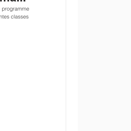
 au programme 
en
administratif
entes classes 