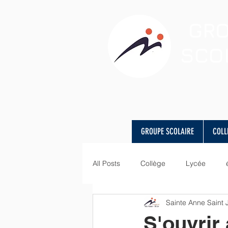
GR
SCO
GROUPE SCOLAIRE
COLL
All Posts
Collège
Lycée
Sainte Anne Saint
visite
Art
langues
S'ouvrir