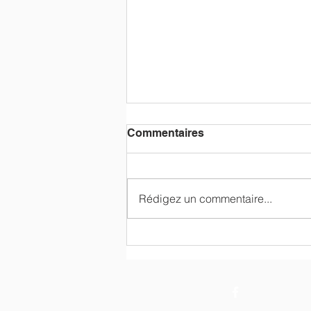
Commentaires
Rédigez un commentaire...
Une belle mobilisation au
profit de la SPA Boule de
Poils