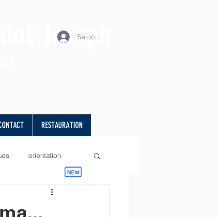
aint-Joseph
Se connecter
URE
CONTACT
RESTAURATION
ues
orientation
projet
Sciences
ma...