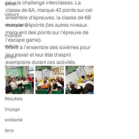
pour le challenge interclasses. La 
lettres
classe de 6A, marque 42 points sur cet 
valeurs
ensemble d'épreuves, la classe de 6B 
marque  34points (les autres niveaux 
vie scolaire
marquent des points sur l'épreuve de 
musique
l'escape game).
culture
​Bravo à l'ensemble des sixièmes pour 
leur travail et leur état d'esprit 
projet
exemplaire durant ces activités.
Sciences
Newsletter
parents
Résultats
Voyage
solidarité
liens