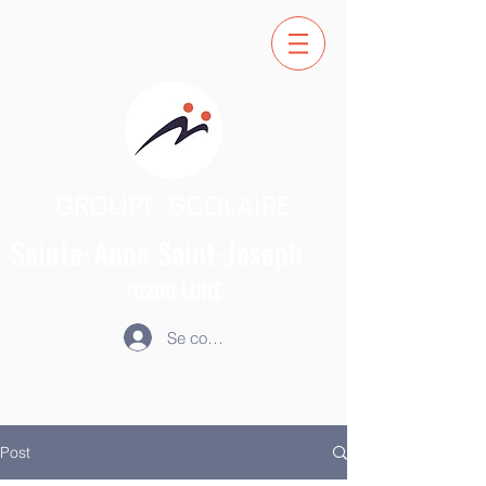
GROUPE SCOLAIRE
Sainte-Anne
Saint-Joseph
70200
LURE
Se connecter
Post