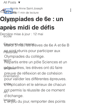
All Posts
Sainte Anne Saint Joseph
All Posts
7 mai
1 min de lecture
Olympiades de 6e : un
Collège
après midi de défis
Lycée
Dernière mise à jour :
12 mai
école
Coupures de presse
Mardi 5 mai, les élèves de 6e A et 6e B 
se sont réunis pour participer aux 
Pastorale
Olympiades du collège.
sport
​Répartis entre un pôle Sciences et un 
pôle Lettres, les élèves ont dû faire 
langues
preuve de réflexion et de cohésion 
orientation
pour valider les différentes épreuves. 
visite
L'implication et le sérieux de chacun 
ont permis la réussite de ce moment 
Art
d'échange.
langues
​L'enjeu du jour, remporter des points 