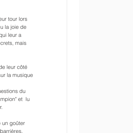
ur tour lors 
u la joie de 
ui leur a 
crets, mais 
e leur côté  
ur la musique 
mpion" et  lu 
r.
 un goûter 
barrières. 