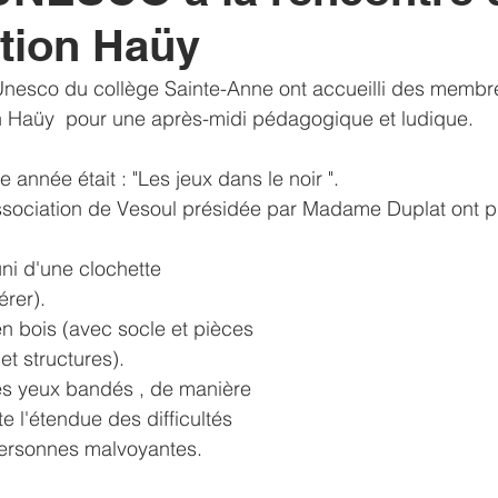
ation Haüy
ltats
Voyage
solidarité
liens
sorties
exam
Unesco du collège Sainte-Anne ont accueilli des membr
in Haüy  pour une après-midi pédagogique et ludique. 
 année était : "Les jeux dans le noir ".
sociation de Vesoul présidée par Madame Duplat ont p
ni d'une clochette 
rer). 
en bois (avec socle et pièces 
 et structures). 
es yeux bandés , de manière 
e l'étendue des difficultés 
personnes malvoyantes. 