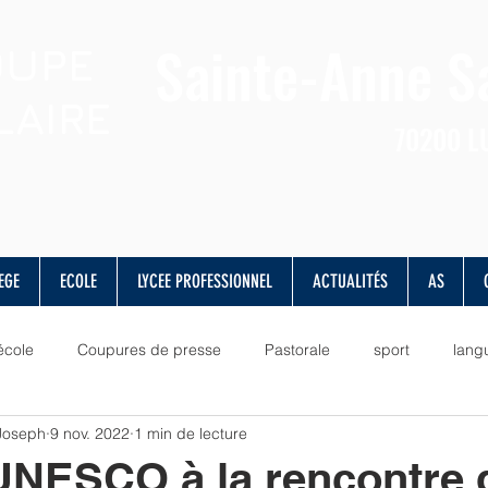
Sainte-Anne
S
OUPE
LAIRE
70200
L
EGE
ECOLE
LYCEE PROFESSIONNEL
ACTUALITÉS
AS
école
Coupures de presse
Pastorale
sport
lang
 Joseph
9 nov. 2022
1 min de lecture
lettres
valeurs
vie scolaire
musique
culture
UNESCO à la rencontre 