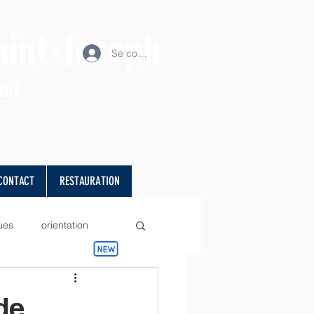
aint-Joseph
Se connecter
URE
CONTACT
RESTAURATION
ues
orientation
projet
Sciences
de