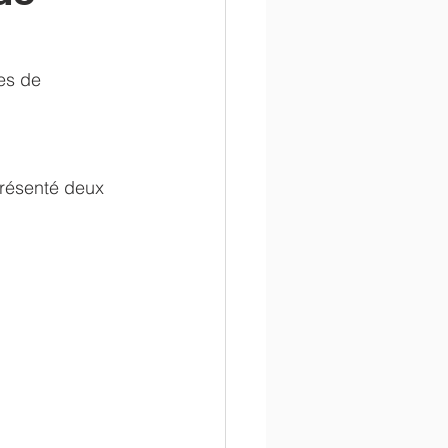
en
administratif
es de 
résenté deux 