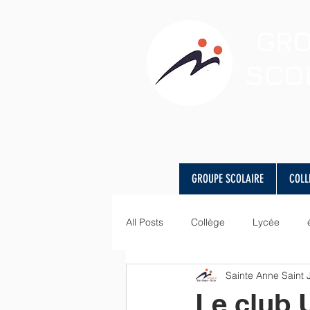
GR
SCO
GROUPE SCOLAIRE
COLL
All Posts
Collège
Lycée
Sainte Anne Saint
visite
Art
langues
Le club 