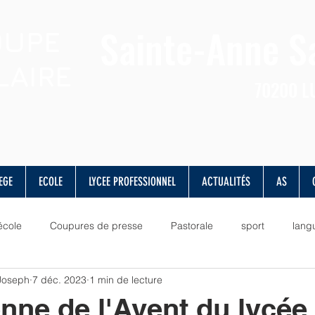
Sainte-Anne
S
OUPE
LAIRE
70200
L
EGE
ECOLE
LYCEE PROFESSIONNEL
ACTUALITÉS
AS
école
Coupures de presse
Pastorale
sport
lang
 Joseph
7 déc. 2023
1 min de lecture
lettres
valeurs
vie scolaire
musique
culture
nne de l'Avent du lycée