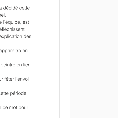
a décidé cette 
en
administratif
ël.
l’équipe, est 
éfléchissent 
explication des 
apparaitra en 
peintre en lien 
 fêter l’envol 
ette période 
ie ce mot pour 