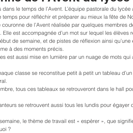
dans le temps de l’Avent. L’équipe pastorale du lycée 
ltats
Voyage
solidarité
liens
sorties
exam
temps pour réfléchir et préparer au mieux la fête de No
 couronne de l’Avent réalisée par quelques membres de 
. Elle est accompagnée d’un mot sur lequel les élèves r
but de semaine, et de pistes de réflexion ainsi qu’une 
lume à des moments précis.
ves est aussi mise en lumière par un nuage de mots qui 
aque classe se reconstitue petit à petit un tableau d’un 
ral.
bre, tous ces tableaux se retrouveront dans le hall pour
teurs se retrouvent aussi tous les lundis pour égayer c
semaine, le thème de travail est « espèrer », que signif
uoi ?