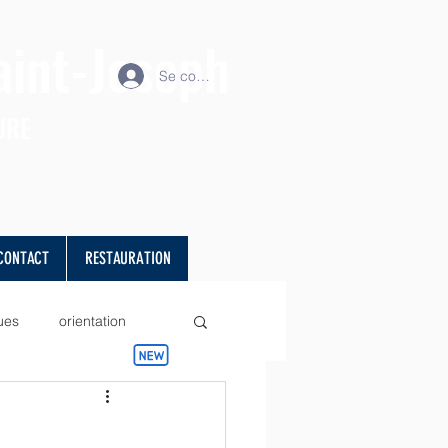
aint-Joseph
Se connecter
URE
CONTACT
RESTAURATION
ues
orientation
projet
Sciences