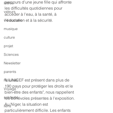
parcours d'une jeune fille qui affronte 
lettres
les difficultés quotidiennes pour 
valeurs
accéder à l'eau, à la santé, à 
l'éducation et à la sécurité.
vie scolaire
musique
culture
projet
Sciences
Newsletter
parents
"L'UNICEF est présent dans plus de 
Résultats
190 pays pour protéger les droits et le 
Voyage
bien-être des enfants", nous rappellent 
solidarité
les bénévoles présentes à l'exposition.
Au Niger, la situation est 
liens
particulièrement difficile. Les enfants 