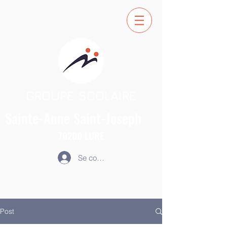
GROUPE SCOLAIRE
Sainte-Anne
Saint-Joseph
70200
LURE
Se connecter
Post