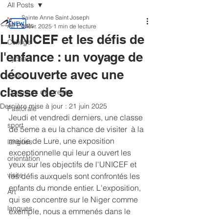
All Posts
Sainte Anne Saint Joseph
All Posts
4 févr. 2025
1 min de lecture
L'UNICEF et les défis de
Collège
l'enfance : un voyage de
Lycée
découverte avec une
école
classe de 5e
Coupures de presse
Dernière mise à jour :
21 juin 2025
Pastorale
Jeudi et vendredi derniers, une classe 
sport
de 5eme a eu la chance de visiter  à la 
mairie de Lure, une exposition 
langues
exceptionnelle qui leur a ouvert les 
orientation
yeux sur les objectifs de l'UNICEF et 
visite
les défis auxquels sont confrontés les 
enfants du monde entier. L'exposition, 
Art
qui se concentre sur le Niger comme 
langues
exemple, nous a emmenés dans le 