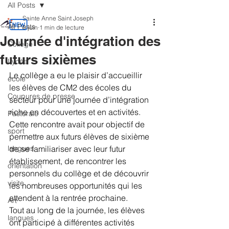
All Posts
Sainte Anne Saint Joseph
All Posts
8 juin
1 min de lecture
Journée d'intégration des
Collège
futurs sixièmes
Lycée
Le collège a eu le plaisir d’accueillir 
école
les élèves de CM2 des écoles du 
Coupures de presse
secteur pour une journée d’intégration 
riche en découvertes et en activités.
Pastorale
Cette rencontre avait pour objectif de 
sport
permettre aux futurs élèves de sixième 
langues
de se familiariser avec leur futur 
établissement, de rencontrer les 
orientation
personnels du collège et de découvrir 
visite
les nombreuses opportunités qui les 
attendent à la rentrée prochaine.
Art
Tout au long de la journée, les élèves 
langues
ont participé à différentes activités 