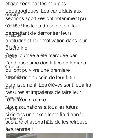
organisées par les équipes 
lettres
pédagogiques. Les candidats aux 
valeurs
sections sportives ont notamment pu 
vie scolaire
réaliser les tests de sélection, leur 
permettant de démontrer leurs 
musique
aptitudes et leur motivation dans leur 
culture
discipline.
Cette journée a été marquée par 
projet
l’enthousiasme des futurs collégiens, 
Sciences
qui ont pu vivre une première 
Newsletter
expérience au sein de leur futur 
établissement. Les élèves sont repartis 
parents
rassurés et impatients de faire leur 
Résultats
rentrée en sixième.
Nous souhaitons à tous les futurs 
Voyage
sixièmes une excellente fin d’année 
solidarité
scolaire et avons hâte de les retrouver 
à la rentrée !
liens