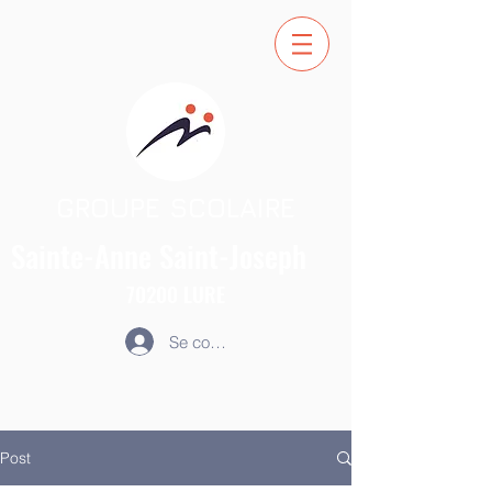
GROUPE SCOLAIRE
Sainte-Anne
Saint-Joseph
70200
LURE
Se connecter
Post