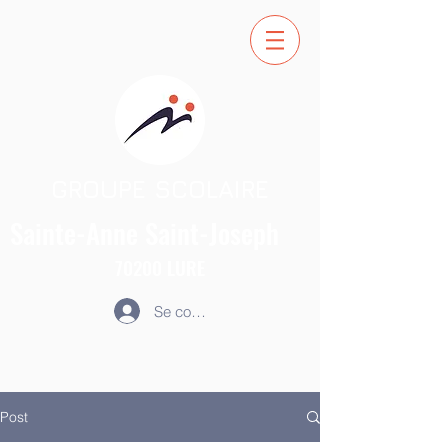
GROUPE SCOLAIRE
Sainte-Anne
Saint-Joseph
70200
LURE
Se connecter
Post