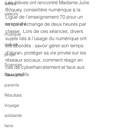
Les élèves ont rencontré Madame Julie 
lettres
Bilquey, conseillère numérique à la 
valeurs
Ligue de l’enseignement 70 pour un 
temps d’échange de deux heures par 
vie scolaire
classe.  Lors de ces séances, divers 
musique
sujets liés à l’usage du numérique ont 
culture
été abordés : savoir gérer son temps 
d’écran, protéger sa vie privée sur les 
projet
réseaux sociaux, comment réagir en 
Sciences
cas de cyberharcèlement et face aux 
faux profils.
Newsletter
parents
Résultats
Voyage
solidarité
liens