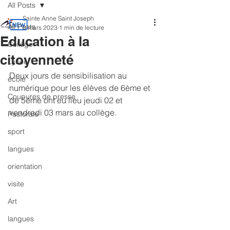
All Posts
Sainte Anne Saint Joseph
All Posts
8 mars 2023
1 min de lecture
Education à la
Collège
citoyenneté
Lycée
Deux jours de sensibilisation au 
école
numérique pour les élèves de 6ème et 
Coupures de presse
de 5ème ont eu lieu jeudi 02 et 
vendredi 03 mars au collège.
Pastorale
sport
langues
orientation
visite
Art
langues