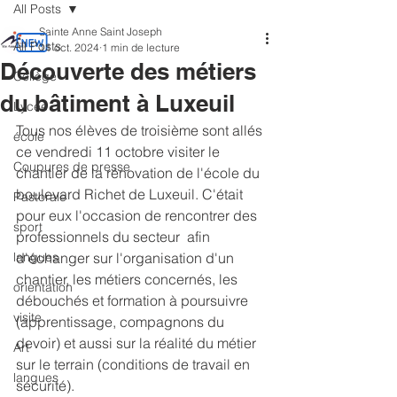
All Posts
Sainte Anne Saint Joseph
All Posts
11 oct. 2024
1 min de lecture
Découverte des métiers
Collège
du bâtiment à Luxeuil
Lycée
Tous nos élèves de troisième sont allés 
école
ce vendredi 11 octobre visiter le 
Coupures de presse
chantier de la rénovation de l'école du 
boulevard Richet de Luxeuil. C'était 
Pastorale
pour eux l'occasion de rencontrer des 
sport
professionnels du secteur  afin 
langues
d'échanger sur l'organisation d'un 
chantier, les métiers concernés, les 
orientation
débouchés et formation à poursuivre 
visite
(apprentissage, compagnons du 
devoir) et aussi sur la réalité du métier 
Art
sur le terrain (conditions de travail en 
langues
sécurité). 