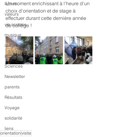
Un moment enrichissant à l'heure d'un 
lettres
choix d'orientation et de stage à 
valeurs
effectuer durant cette dernière année 
vie scolaire
de collège !
musique
culture
projet
Sciences
Newsletter
parents
Résultats
Voyage
solidarité
liens
orientation
visite