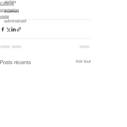
sorties
Collège
orientation
examen
visite
administratif
Voir tout
Posts récents