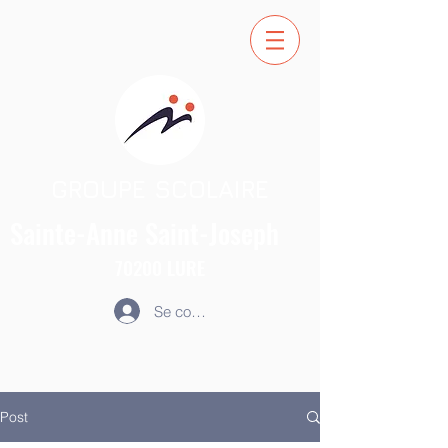
GROUPE SCOLAIRE
Sainte-Anne
Saint-Joseph
70200
LURE
Se connecter
Post