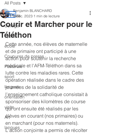
All Posts
Benjamin BLANCHARD
All Posts
3 déc. 2023
1 min de lecture
Courir et Marcher pour le
Collège
Téléthon
Lycée
Cette année, nos élèves de maternelle 
école
et de primaire ont participé à une 
Coupures de presse
action pour soutenir la recherche 
médicale et l'AFM-Téléthon dans sa 
Pastorale
lutte contre les maladies rares. Cette 
sport
opération réalisée dans le cadre des 
langues
journées de la solidarité de 
l'enseignement catholique consistait à 
orientation
sponsoriser des kilomètres de course 
visite
qui ont ensuite été réalisés par les 
élèves en courant (nos primaires) ou 
Art
en marchant (pour nos maternels). 
langues
L'action conjointe a permis de récolter 