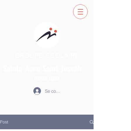
GROUPE SCOLAIRE
Sainte-Anne
Saint-Joseph
70200
LURE
Se connecter
Post