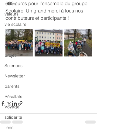
600 euros pour l'ensemble du groupe 
lettres
Scolaire. Un grand merci à tous nos 
valeurs
contributeurs et participants !
vie scolaire
musique
culture
projet
Sciences
Newsletter
parents
Résultats
Voyage
solidarité
liens