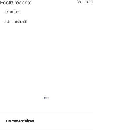
Voir tout
Posts récents
sorties
examen
administratif
Commentaires