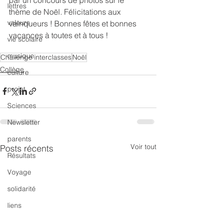
lettres
thème de Noël. Félicitations aux 
valeurs
vainqueurs ! Bonnes fêtes et bonnes  
vacances à toutes et à tous !
vie scolaire
musique
Challenge interclasses
Noël
Collège
culture
projet
Sciences
Newsletter
parents
Voir tout
Posts récents
Résultats
Voyage
solidarité
liens