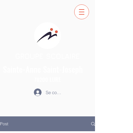
GROUPE SCOLAIRE
Sainte-Anne
Saint-Joseph
70200
LURE
Se connecter
Post