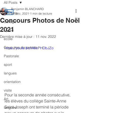
All Posts
Benjamin BLANCHARD
All Posts
17 déc. 2021
1 min de lecture
Concours Photos de Noël
Collège
2021
Lycée
Dernière mise à jour :
11 nov. 2022
école
Coupures de presse
https://youtu.be/Vi6ePHDbJZo
Pastorale
sport
langues
orientation
visite
Pour la seconde année consécutive, 
Art
les élèves du collège Sainte-Anne  
Saint-Joseph ont terminé la période 
langues
par un concours de photos sur le  