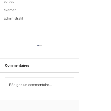
sorties
examen
administratif
Commentaires
Rédigez un commentaire...
CLAP DE FIN SUR LE
Spectacle de la
CHALLENGE
2026
INTERCLASSES 2026 !