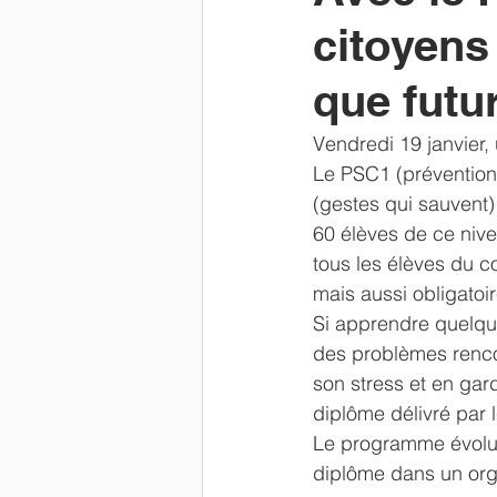
citoyens
Newsletter
parents
Résu
que futu
Vendredi 19 janvier
Le PSC1 (prévention
(gestes qui sauvent) 
60 élèves de ce nive
tous les élèves du c
mais aussi obligatoi
Si apprendre quelque
des problèmes rencon
son stress et en gar
diplôme délivré par le
Le programme évoluan
diplôme dans un orga