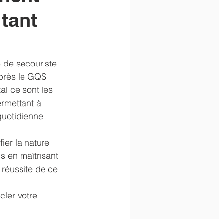
tant
en
administratif
de secouriste. 
près le GQS 
al ce sont les 
rmettant à 
quotidienne 
ier la nature 
s en maîtrisant 
 réussite de ce 
ler votre 