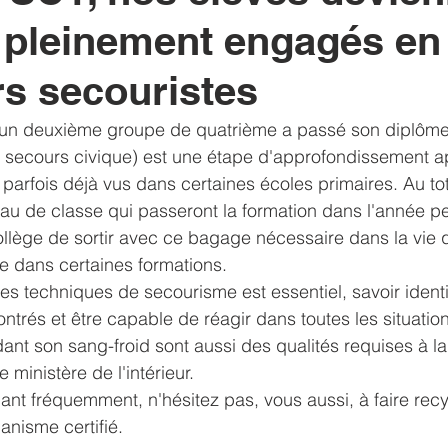
 pleinement engagés en 
ltats
Voyage
solidarité
liens
sorties
exam
rs secouristes
, un deuxième groupe de quatrième a passé son diplôme 
 secours civique) est une étape d'approfondissement a
parfois déjà vus dans certaines écoles primaires. Au tot
au de classe qui passeront la formation dans l'année pe
ollège de sortir avec ce bagage nécessaire dans la vie 
re dans certaines formations.
s techniques de secourisme est essentiel, savoir identif
trés et être capable de réagir dans toutes les situation
dant son sang-froid sont aussi des qualités requises à la
 ministère de l'intérieur. 
t fréquemment, n'hésitez pas, vous aussi, à faire recyc
nisme certifié.