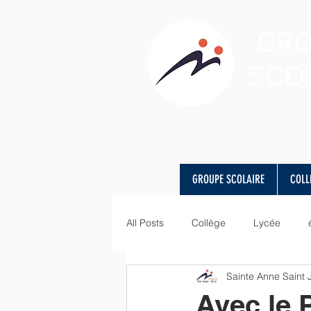
GR
SCO
GROUPE SCOLAIRE
COLL
All Posts
Collège
Lycée
Sainte Anne Saint
visite
Art
langues
Avec le 