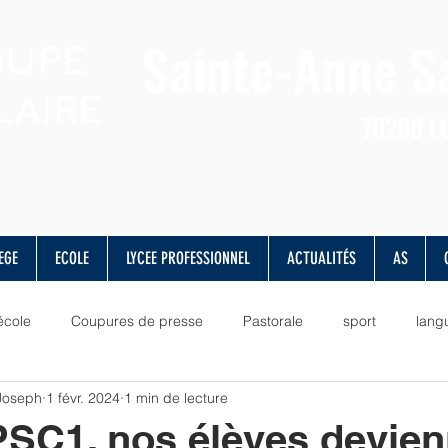
Sainte-Anne
S
OUPE
LAIRE
70200
L
EGE
ECOLE
LYCEE PROFESSIONNEL
ACTUALITÉS
AS
école
Coupures de presse
Pastorale
sport
lang
 Joseph
1 févr. 2024
1 min de lecture
lettres
valeurs
vie scolaire
musique
culture
PSC1, nos élèves devie