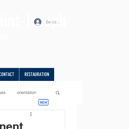
aint-Joseph
Se connecter
URE
CONTACT
RESTAURATION
ues
orientation
projet
Sciences
nnent